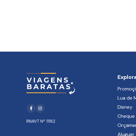
Explor
Promoç
Lua de 
Disney
Facebook
Instagram
Cheque 
RNAVT Nº 11182
Orçame
Aluguer