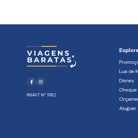
Explor
Promoç
Lua de 
Disney
Facebook
Instagram
Cheque 
RNAVT Nº 11182
Orçame
Aluguer